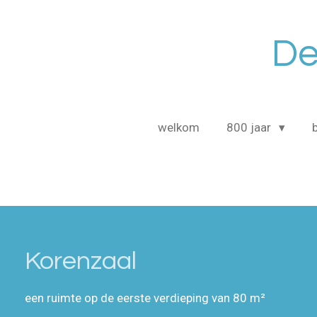
Ga
direct
De
naar
de
hoofdinhoud
welkom
800 jaar
Korenzaal
een ruimte op de eerste verdieping van 80 m²