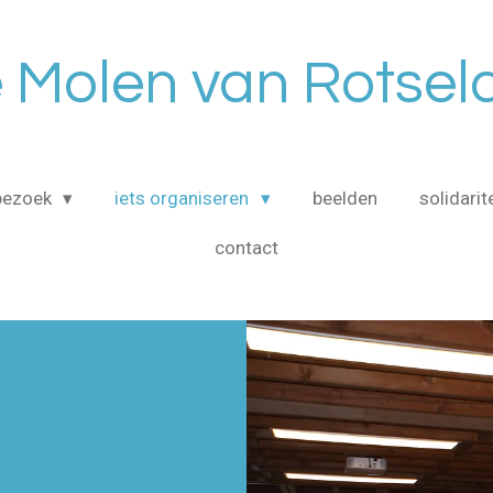
 Molen van Rotsel
bezoek
iets organiseren
beelden
solidarit
contact