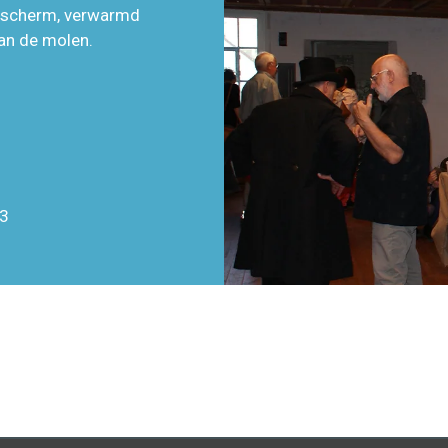
iescherm, verwarmd
an de molen.
03