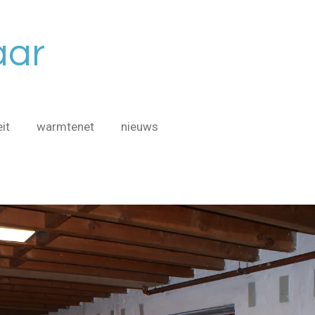
aar
eit
warmtenet
nieuws